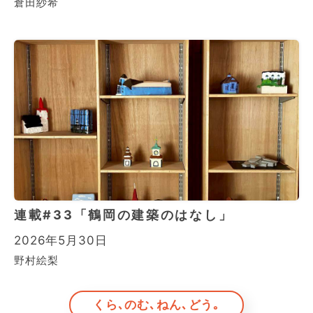
倉田紗希
連載#33「鶴岡の建築のはなし」
2026年5月30日
野村絵梨
くら､のむ､ねん､どう｡