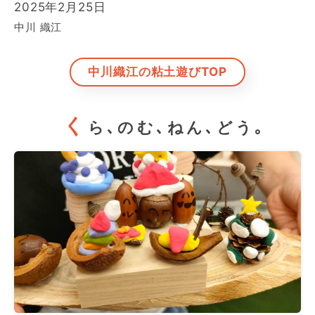
2025年2月25日
中川 織江
中川織江の粘土遊びTOP
く
ら､のむ､ねん､どう｡