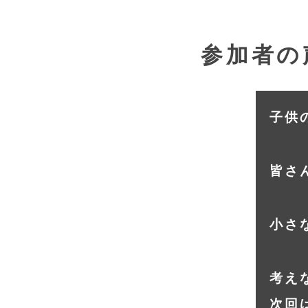
参加者の
子供
皆さ
小さ
考え
次回