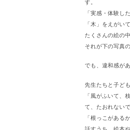
す。
「実感・体験し
「木」をえがい
たくさんの絵の
それが下の写真
でも、違和感が
先生たちと子ど
「風がふいて、
て、たおれない
「根っこがある
話すうち、絵本