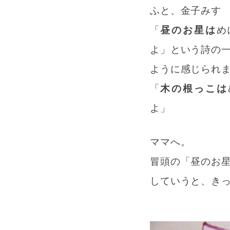
ふと、金子みす
「
昼のお星は
め
よ」という詩の
ように感じられ
「
木の根っこは
よ」
ママへ。
冒頭の「昼のお
していうと、き