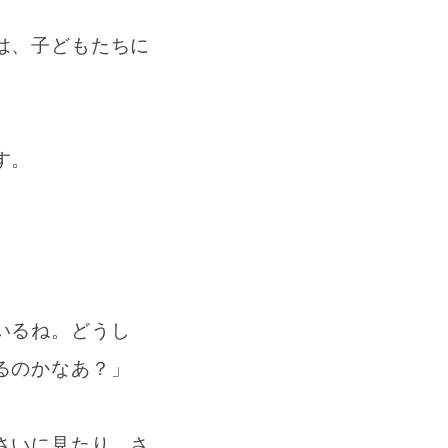
は、子どもたちに
す。
、
いるね。どうし
るのかなあ？」
さいに見たり、さ