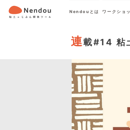
Nendouとは
ワークショ
連
載#14 