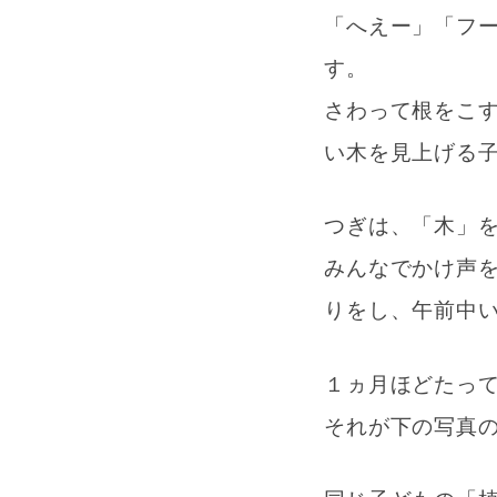
「へえー」「フ
す。
さわって根をこ
い木を見上げる
つぎは、「木」
みんなでかけ声
りをし、午前中
１ヵ月ほどたっ
それが下の写真