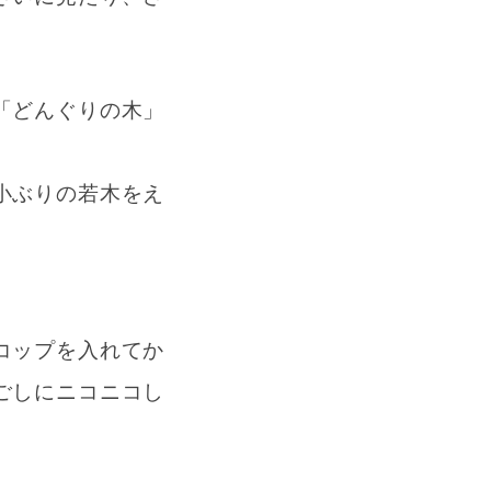
「どんぐりの木」
小ぶりの若木をえ
コップを入れてか
ごしにニコニコし