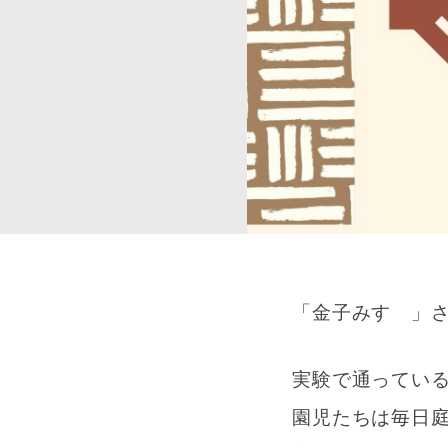
「金子みすゞ」
実験で通ってい
園児たちは毎日