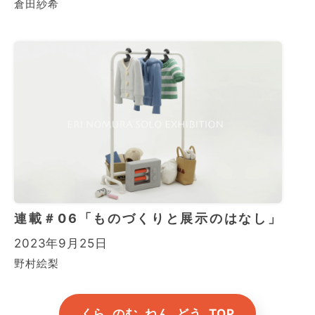
倉田紗希
連載＃06「ものづくりと展示のはなし」
2023年9月25日
野村絵梨
くら､のむ､ねん､どう｡TOP