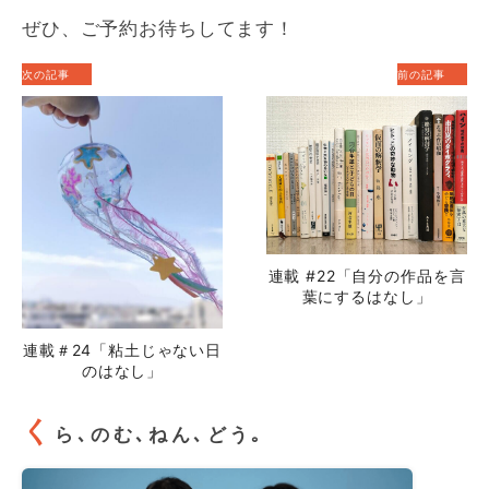
ぜひ、ご予約お待ちしてます！
次の記事
前の記事
連載 #22「自分の作品を言
葉にするはなし」
連載＃24「粘土じゃない日
のはなし」
く
ら､のむ､ねん､どう｡