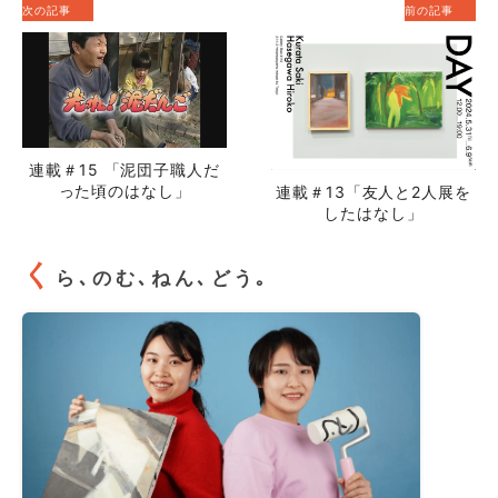
次の記事
前の記事
連載＃15 「泥団子職人だ
った頃のはなし」
連載＃13「友人と2人展を
したはなし」
く
ら､のむ､ねん､どう｡