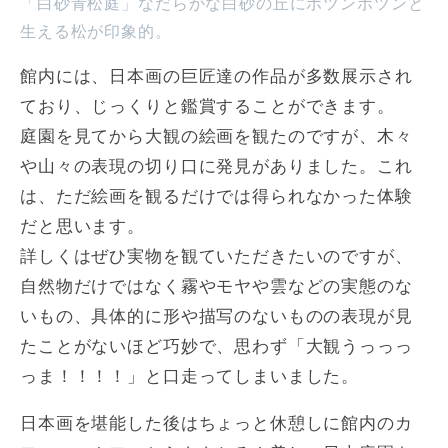
「白砂青松庭」なだらかな白砂の丘にポツンポツンと
生える松が印象的。
館内には、日本画の巨匠達の作品が多数展示され
ており、じっくりと鑑賞することができます。
庭園を見てから大観の絵画を観たのですが、木々
や山々の表現の切り口に発見がありました。これ
は、ただ絵画を観るだけでは得られなかった体験
だと思います。
詳しくはぜひ実物を観ていただきたいのですが、
自然物だけではなく霧やモヤや雲などの実態のな
いもの、具体的に形や描写のないものの表現が見
たことがないほど巧妙で、思わず「大観うっっっ
っま！！！！」と口走ってしまいました。
日本画を堪能した後はちょっと休憩しに館内のカ