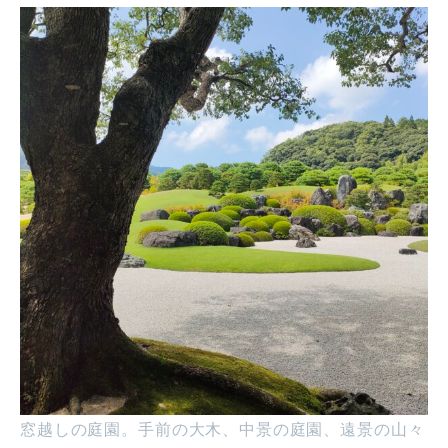
窓越しの庭園。手前の大木、中景の庭園、遠景の山々