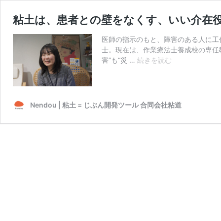
粘土は、患者との壁をなくす、いい介在
医師の指示のもと、障害のある人に工
士。現在は、作業療法士養成校の専任
粘
害”も“災 …
続きを読む
土
は、
患
者
Nendou | 粘土 = じぶん開発ツール 合同会社粘道
と
の
壁
を
な
く
す、
い
い
介
在