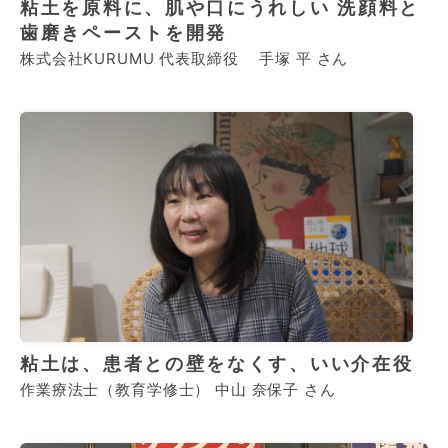
粘土を原料に、肌や口にうれしい 洗顔料と
歯磨きペーストを開発
株式会社KURUMU 代表取締役 手塚 平 さん
粘土は、患者との壁をなくす、いい介在役
作業療法士（教育学修士） 中山 奈保子 さん